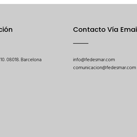
ción
Contacto Vía Emai
 110. 08018. Barcelona
info@fedesmar.com
comunicacion@fedesmar.com