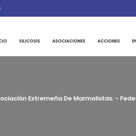
s
ICIO
SILICOSIS
ASOCIACIONES
ACCIONES
E
sociación Extremeña De Marmolistas. - Fed